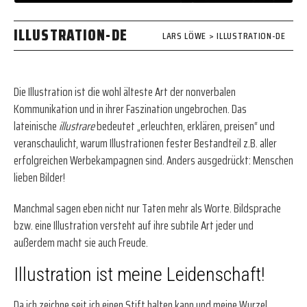
ILLUSTRATION-DE
LARS LÖWE
>
ILLUSTRATION-DE
Die Illustration ist die wohl älteste Art der nonverbalen
Kommunikation und in ihrer Faszination ungebrochen. Das
lateinische
illustrare
bedeutet „erleuchten, erklären, preisen“ und
veranschaulicht, warum Illustrationen fester Bestandteil z.B. aller
erfolgreichen Werbekampagnen sind. Anders ausgedrückt: Menschen
lieben Bilder!
Manchmal sagen eben nicht nur Taten mehr als Worte. Bildsprache
bzw. eine Illustration versteht auf ihre subtile Art jeder und
außerdem macht sie auch Freude.
Illustration ist meine Leidenschaft!
Da ich zeichne seit ich einen Stift halten kann und meine Wurzel