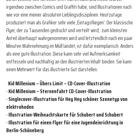
irgendwo zwischen Comics und Graffiti habe, sind Illustrationen nach
wie vor eine meiner absoluten Lieblingsdisziplinen. Heutzutage
produziert man als Grafiker sehr viele ‚Eintagsfliegen‘. Der klassische
Flyer, der zu Tausenden gedruckt und verteilt wird, zum kleinsten
Anteil überhaupt wahrgenommen wird und letztendlich nach ein paar
Minuten Wahrnehmung im Müll landet, ist dafür exemplarisch. Anders
als eine gute Illustration. Diese kann sehr viel Aufmerksamkeit
entfesseln und nachhaltig an den illustrierten Inhalt binden. Sie kann
einen Mehrwert für das illustrierte Gut darstellen.
·
Kid Millenium – Übers Limit – CD-Cover-Illustration
·
Kid Millenium – Sternenfahrt CD-Cover-Illustration
·
Singlecover-Illustration für Hey Hey schöner Szenetyp von
elektrohoden
·
Illustration-Weihnachtskarte für Schubert und Schubert
·
Illustration für einen Flyer für eine Jugendeinrichtung in
Berlin-Schöneberg